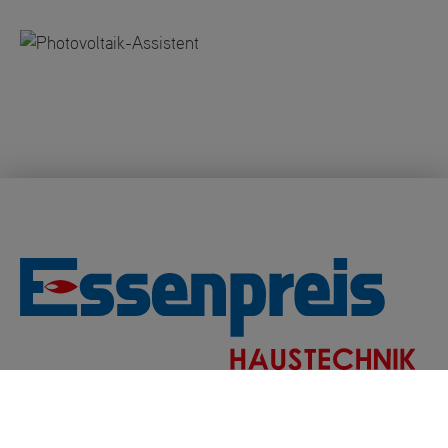
Justus-von-Liebig Straße 8 · 76684 Östringen
Tel.:
07253 9299-0
· Fax: 0 7253 9299-79