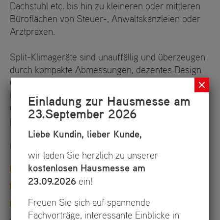
Dachstuhl etc. bis hin zu kleineren oder mittleren
Büroflächen von Steuer-, Anwaltskanzleien oder
Arztpraxen.
Split-Klimageräte sind unauffällig und überzeugen
durch kompakte Abmessungen, dezentes Design
und flüsterleisen Betrieb bei minimalem
Energieverbrauch. Sie sind jederzeit nachrüstbar
Einladung zur Hausmesse am
und weiter ausbaufähig. Hierdurch lässt sich Ihr
23.September 2026
persönliches Wohlfühlklima realisieren!
Liebe Kundin, lieber Kunde,
Unser Angebot umfasst:
wir laden Sie herzlich zu unserer
Klimageräte und Klimasysteme
kostenlosen Hausmesse am
23.09.2026
ein!
Wärmepumpen
Freuen Sie sich auf spannende
Luftbefeuchter
Fachvorträge, interessante Einblicke in