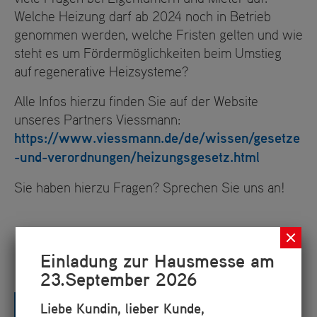
Welche Heizung darf ab 2024 noch in Betrieb
genommen werden, welche Fristen gelten und wie
steht es um Fördermöglichkeiten beim Umstieg
auf regenerative Heizsysteme?
Alle Infos hierzu finden Sie auf der Website
unseres Partners Viessmann:
https://www.viessmann.de/de/wissen/gesetze
-und-verordnungen/heizungsgesetz.html
Sie haben hierzu Fragen? Sprechen Sie uns an!
Einladung zur Hausmesse am
23.September 2026
zurück zur Übersicht
Liebe Kundin, lieber Kunde,